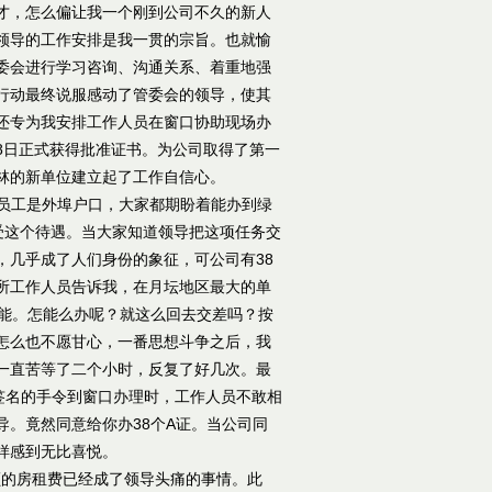
才，怎么偏让我一个刚到公司不久的新人
领导的工作安排是我一贯的宗旨。也就愉
委会进行学习咨询、沟通关系、着重地强
行动最终说服感动了管委会的领导，使其
还专为我安排工作人员在窗口协助现场办
28日正式获得批准证书。为公司取得了第一
林的新单位建立起了工作自信心。
份员工是外埠户口，大家都期盼着能办到绿
受这个待遇。当大家知道领导把这项任务交
，几乎成了人们身份的象征，可公司有38
所工作人员告诉我，在月坛地区最大的单
可能。怎能么办呢？就这么回去交差吗？按
怎么也不愿甘心，一番思想斗争之后，我
一直苦等了二个小时，反复了好几次。最
签名的手令到窗口办理时，工作人员不敢相
。竟然同意给你办38个A证。当公司同
样感到无比喜悦。
额的房租费已经成了领导头痛的事情。此