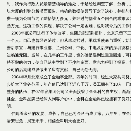
时，我作为行政人员最清楚领导的难处，于是经过调查了解、分析，
坛大厦的利弊分析书面报告。精确的数据使领导下定了决心，并把与
费一项为公司节约了陆拾柒万多元，并经过与物业五个回合的艰难谈
叁万元。这项工作的实现，解决了公司一定困难，也对我今后的工作
2003年底公司进行了体制改革，集团总部迁到福州，北京只留下
一个人。自己也曾经迷茫过，但从未动摇过。承载着使命与重托，始
善后事宜，与建行事业部、兰州公司、中化、中电及后来的深圳凌格
达畅通无阻。当然，在几年的工作里，也的确是遇到过重重困难，可
持不懈的努力，使自已从中学到了不少的东西、意志力得到了提高、
公司的后期建成设做出了应有贡献。自已无怨无悔。
2004年8月北京成立了金融事业部。四年的时间，经过大家共同
步扩大了业务范围，年产值已达到了近八千万，员工拥有了18人，
整齐的队伍。在07年底集团公司又全面接管了金金科的自主权，渐
健全。金科品牌已经深入到客户心中，金科在金融界已经拥有了良好
明。
伴随着金科的发展、成长，自已已将金科当成了家。八年里，在金
居安思危，展望未来，相信金科明天会更好。