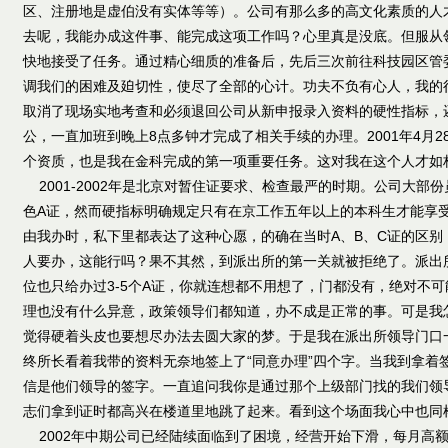
区、注册地是虚伯没有实体等等）。公司有那么多的高文化素质的人
去呢，我能办成这件事、能完成这项工作吗？心里真是没底。但服从
快地接受了任务。通过精心细质的准备后，先后三次前往科技园区管
调我们的困难及廹切性，使尽了全部的心计。功夫不负有心人，我的
取消了现场实地考查和必须退回公司从新申报录入资料的硬性指标，
公，一直加班到晚上8点多钟才完成了相关手续的办理。2001年4月
个资质，也是我在金科完成的第一项重要任务。这对我在这个人才如
2001-2002年是北京对暂住证要求、检查最严的时期。公司大部
色A证，然而硬指标明确规定只有在京工作五年以上的本科生才能享
由我办时，私下里都表达了这种心愿，的确在当时A、B、C证的区别
人要办，这能行吗？果不其然，到派出所的第一关就被拒绝了。派出
位也只给办过3-5个A证，你就连想都不用想了，门都没有，绝对不
理也没有什么异意，政策领导们都知道，办不成是正常的事。可是我
觉得硬着头皮也要想尽办法去圆大家的梦。于是我在派出所领导门口
终所长看着我带的资料无奈地签上了“同意办理”四个字。当我到拿着
信是他们领导的签字。一直追问我你是通过那个上级部门找的我们领导
志们拿到证时都高兴在楼道里地跳了起来。看到这个场面我心中也同
2002年中期公司已经陆续面临到了困境，经营开始下滑，每月高