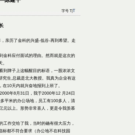
—陈建平
T
字号
T|
长
，亲历了金科的兴盛-低谷-再到希望。走
到金科应付面试的理由。然而就是这次的
天。
看到牌子上这幅醒目的标语，一股浓浓文
研究生,总裁是北大教授。我真为企业有这
，在10天内就兴奋地报到上班了。
年8月31日，我于2000年12 月24日
0多平米的办公场地，员工有100多人，清
4亿元以上。形势非常喜人，更是令我羡慕
的工作交给了我，当时的确有很大压力，
指标都不符合要求（办公地不在科技园