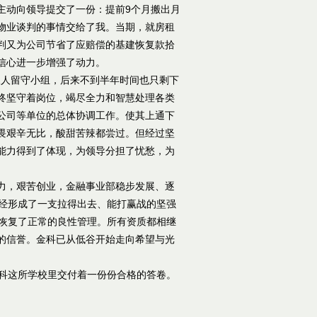
主动向领导提交了一份：提前9个月搬出月
物业谈判的事情交给了我。当期，就房租
判又为公司节省了应赔偿的基建恢复款拾
信心进一步增强了动力。
三人留守小组，后来不到半年时间也只剩下
终坚守着岗位，竭尽全力和智慧处理各类
公司等单位的总体协调工作。使其上通下
畏艰辛无比，酸甜苦辣都尝过。但经过坚
能力得到了体现，为领导分担了忧愁，为
努力，艰苦创业，金融事业部稳步发展、逐
已经形成了一支拉得出去、能打赢战的坚强
渐恢复了正常的良性管理。所有资质都相继
的信誉。金科已从低谷开始走向希望与光
科这所学校里交付着一份份合格的答卷。