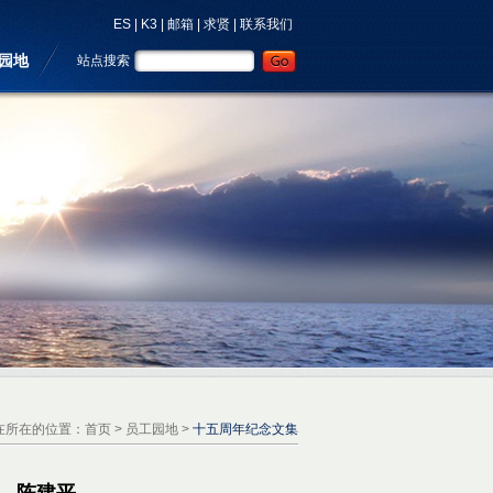
ES
|
K3
|
邮箱
|
求贤
|
联系我们
园地
站点搜索
在所在的位置：
首页
>
员工园地
>
十五周年纪念文集