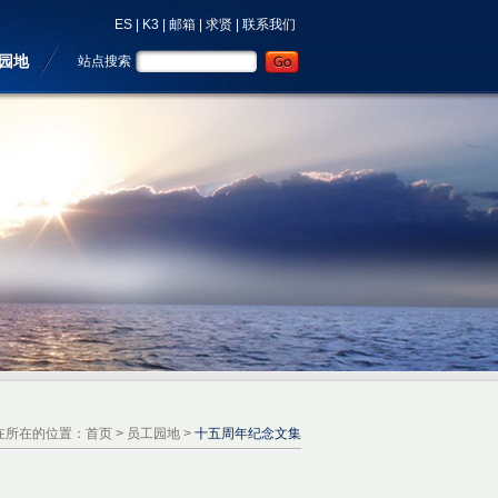
ES
|
K3
|
邮箱
|
求贤
|
联系我们
园地
站点搜索
在所在的位置：
首页
>
员工园地
>
十五周年纪念文集