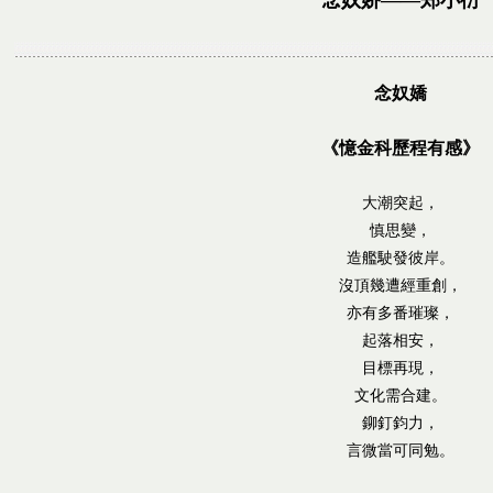
念奴娇——郑小衍
念奴嬌
《憶金科歷程有感》
大潮突起，
慎思變，
造艦駛發彼岸。
沒頂幾遭經重創，
亦有多番璀璨，
起落相安，
目標再現，
文化需合建。
鉚釘鈞力，
言微當可同勉。