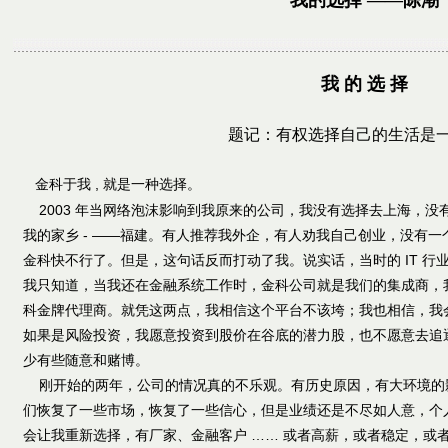
我的选择 ——陈潮
我 的 选 择
题记：有权选择自己的生活是
金科于我 , 就是一种选择。
2003 年当网络泡沫影响到我原来的公司，我没有选择去上海，没
我的家乡 - ——福建。有人推荐我外企，有人劝我自己创业，没有
金科快不行了。但是，这句话反而打动了我。说实话，当时的 IT 
我只知道，当我还在金融系统工作时，金科公司就是我们的集成商，
科金牌代理商。就凭这两点，我相信这个平台不该垮；我也相信，我
如果是风险投资，我愿意投资到股价在谷底的潜力股，也不愿意去追
少有些随意和赌博。
刚开始的两年，公司的情况真的不乐观。有历史原因，有大环境的
们恢复了一些市场，恢复了一些信心，但是业绩还是不尽如人意，个
会让我重新选择，有厂家、金融客户 …… 或者高薪，或者稳定，或