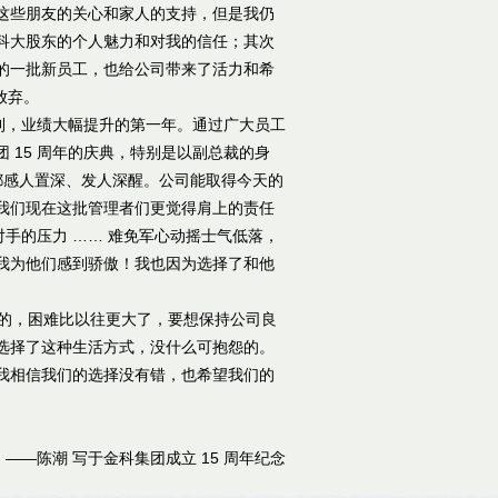
这些朋友的关心和家人的支持，但是我仍
科大股东的个人魅力和对我的信任；其次
的一批新员工，也给公司带来了活力和希
放弃。
利，业绩大幅提升的第一年。通过广大员工
 15 周年的庆典，特别是以副总裁的身
都感人置深、发人深醒。公司能取得今天的
我们现在这批管理者们更觉得肩上的责任
对手的压力 …… 难免军心动摇士气低落，
我为他们感到骄傲！我也因为选择了和他
的，困难比以往更大了，要想保持公司良
选择了这种生活方式，没什么可抱怨的。
我相信我们的选择没有错，也希望我们的
——陈潮 写于金科集团成立 15 周年纪念