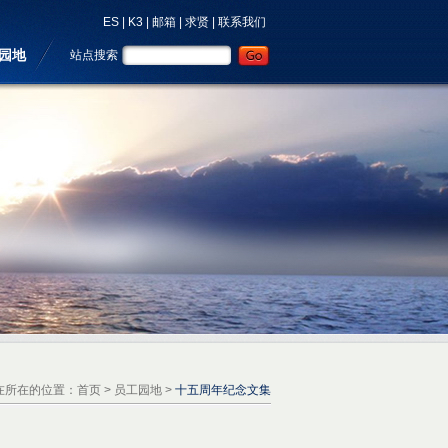
ES
|
K3
|
邮箱
|
求贤
|
联系我们
园地
站点搜索
在所在的位置：
首页
>
员工园地
>
十五周年纪念文集