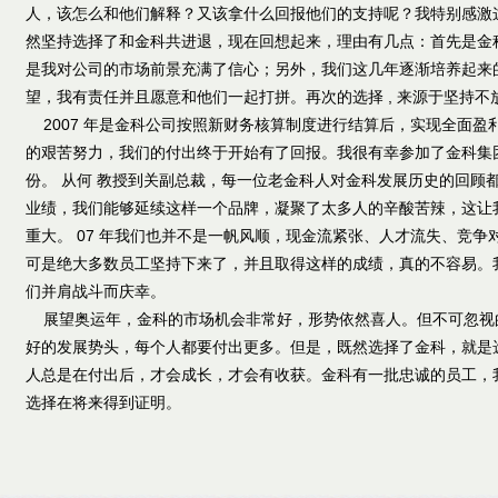
人，该怎么和他们解释？又该拿什么回报他们的支持呢？我特别感激
然坚持选择了和金科共进退，现在回想起来，理由有几点：首先是金
是我对公司的市场前景充满了信心；另外，我们这几年逐渐培养起来
望，我有责任并且愿意和他们一起打拼。再次的选择 , 来源于坚持不
2007 年是金科公司按照新财务核算制度进行结算后，实现全面盈
的艰苦努力，我们的付出终于开始有了回报。我很有幸参加了金科集团
份。 从何 教授到关副总裁，每一位老金科人对金科发展历史的回顾
业绩，我们能够延续这样一个品牌，凝聚了太多人的辛酸苦辣，这让
重大。 07 年我们也并不是一帆风顺，现金流紧张、人才流失、竞争
可是绝大多数员工坚持下来了，并且取得这样的成绩，真的不容易。
们并肩战斗而庆幸。
展望奥运年，金科的市场机会非常好，形势依然喜人。但不可忽视
好的发展势头，每个人都要付出更多。但是，既然选择了金科，就是
人总是在付出后，才会成长，才会有收获。金科有一批忠诚的员工，
选择在将来得到证明
。